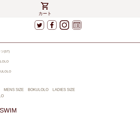
カート
ツ(ST)
LOLO
KULOLO
MENS SIZE
BOKULOLO
LADIES SIZE
LO
 SWIM