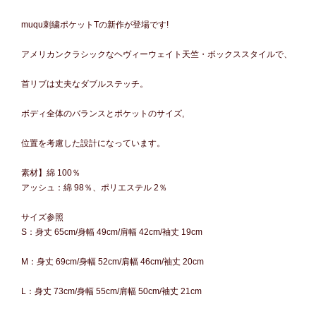
muqu刺繍ポケットTの新作が登場です!
アメリカンクラシックなヘヴィーウェイト天竺・ボックススタイルで、
首リブは丈夫なダブルステッチ。
ボディ全体のバランスとポケットのサイズ,
位置を考慮した設計になっています。
素材】綿 100％
アッシュ：綿 98％、ポリエステル 2％
サイズ参照
S：身丈 65cm/身幅 49cm/肩幅 42cm/袖丈 19cm
M：身丈 69cm/身幅 52cm/肩幅 46cm/袖丈 20cm
L：身丈 73cm/身幅 55cm/肩幅 50cm/袖丈 21cm