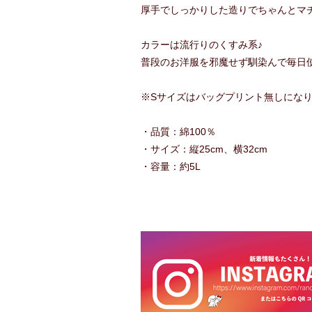
厚手でしっかりした造りでちゃんとマ
カラーは流行りのくすみ系♪
普段のお洋服を邪魔せず馴染んで毎日
※Sサイズはバッグプリント無しにな
・品質：綿100％
・サイズ：縦25cm、横32cm
・容量：約5L