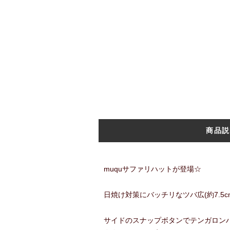
商品説
muquサファリハットが登場☆
日焼け対策にバッチリなツバ広(約7.5c
サイドのスナップボタンでテンガロン