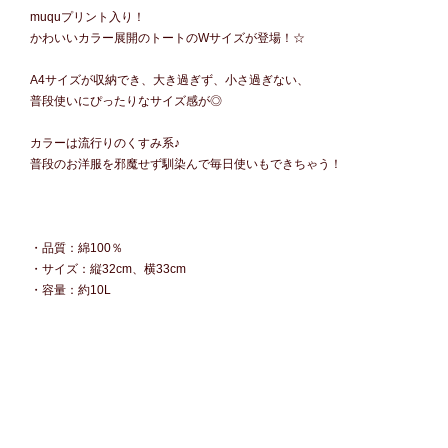
muquプリント入り！
かわいいカラー展開のトートのWサイズが登場！☆
A4サイズが収納でき、大き過ぎず、小さ過ぎない、
普段使いにぴったりなサイズ感が◎
カラーは流行りのくすみ系♪
普段のお洋服を邪魔せず馴染んで毎日使いもできちゃう！
・品質：綿100％
・サイズ：縦32cm、横33cm
・容量：約10L