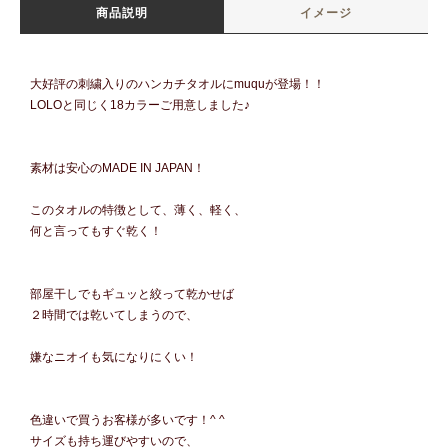
商品説明
イメージ
大好評の刺繍入りのハンカチタオルにmuquが登場！！
LOLOと同じく18カラーご用意しました♪
素材は安心のMADE IN JAPAN！
このタオルの特徴として、薄く、軽く、
何と言ってもすぐ乾く！
部屋干しでもギュッと絞って乾かせば
２時間では乾いてしまうので、
嫌なニオイも気になりにくい！
色違いで買うお客様が多いです！^ ^
サイズも持ち運びやすいので、