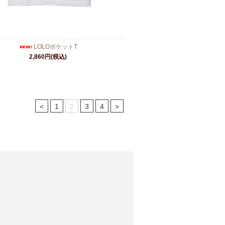
LOLOポケットT
2,860円(税込)
<
1
2
3
4
>